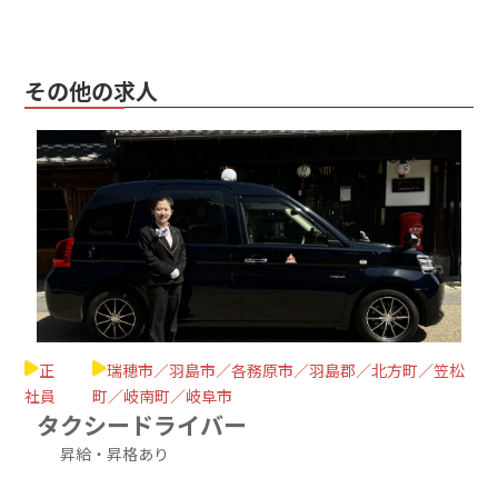
その他の求人
正
瑞穂市／羽島市／各務原市／羽島郡／北方町／笠松
社員
町／岐南町／岐阜市
タクシードライバー
昇給・昇格あり