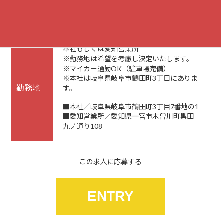
備考
昇給・昇格あり
本社もしくは愛知営業所
※勤務地は希望を考慮し決定いたします。
※マイカー通勤OK（駐車場完備）
※本社は岐阜県岐阜市鶴田町3丁目にありま
勤務地
す。
■本社／岐阜県岐阜市鶴田町3丁目7番地の1
■愛知営業所／愛知県一宮市木曽川町黒田
九ノ通り108
この求人に応募する
ENTRY