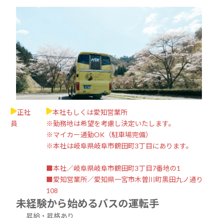
正社
本社もしくは愛知営業所
員
※勤務地は希望を考慮し決定いたします。
※マイカー通勤OK（駐車場完備）
※本社は岐阜県岐阜市鶴田町3丁目にあります。
■本社／岐阜県岐阜市鶴田町3丁目7番地の1
■愛知営業所／愛知県一宮市木曽川町黒田九ノ通り
108
未経験から始めるバスの運転手
昇給・昇格あり