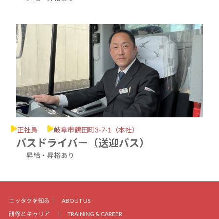
正社員
岐阜市鶴田町3-7-1（本社）
バスドライバー（送迎バス）
昇給・昇格あり
ニッタクを知る｜
ABOUT US
研修とキャリア ｜
TRAINING & CAREER