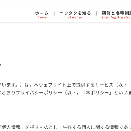
ホーム
ニッタクを知る
研修と各種制
home
about us
training & welfa
ー
いいます。）は，本ウェブサイト上で提供するサービス（以下,
のとおりプライバシーポリシー（以下，「本ポリシー」といい
「個人情報」を指すものとし，生存する個人に関する情報であ