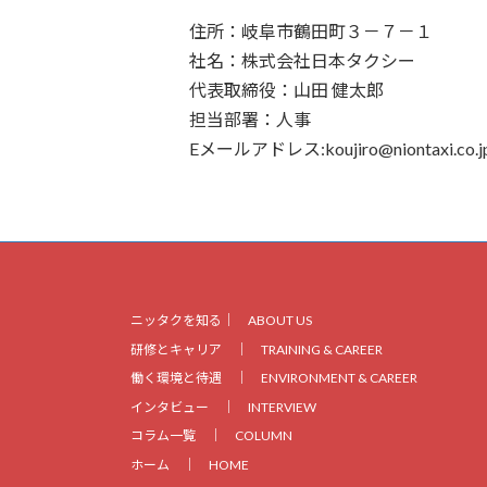
住所：岐阜市鶴田町３－７－１
社名：株式会社日本タクシー
代表取締役：山田 健太郎
担当部署：人事
Eメールアドレス:koujiro@niontaxi.co.j
ニッタクを知る｜
ABOUT US
研修とキャリア ｜
TRAINING & CAREER
働く環境と待遇 ｜
ENVIRONMENT & CAREER
インタビュー ｜
INTERVIEW
コラム一覧 ｜
COLUMN
ホーム ｜
HOME