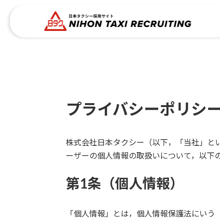
コ
ナ
ン
ビ
テ
ゲ
ン
ー
ツ
シ
へ
ョ
ス
ン
キ
に
ッ
移
プライバシーポリシ
プ
動
株式会社日本タクシー（以下，「当社」と
ーザーの個人情報の取扱いについて，以下
第1条（個人情報）
「個人情報」とは，個人情報保護法にいう