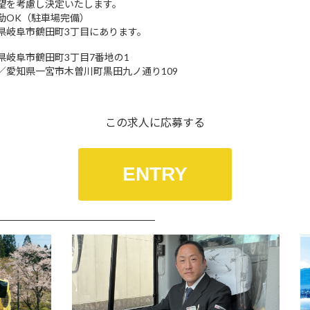
望を考慮し決定いたします。
勤OK（駐車場完備）
県岐阜市鶴田町3丁目にあります。
県岐阜市鶴田町3丁目7番地の1
／愛知県一宮市木曽川町黒田九ノ通り109
この求人に応募する
ENTRY