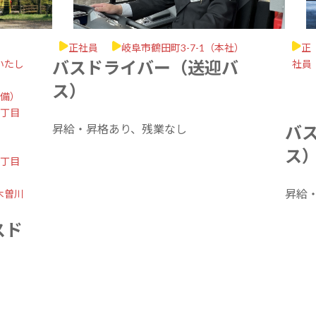
正社員
岐阜市鶴田町3-7-1（本社）
正
バスドライバー（送迎バ
社員
いたし
ス）
完備）
3丁目
昇給・昇格あり、残業なし
バ
ス
3丁目
昇給
木曽川
スド