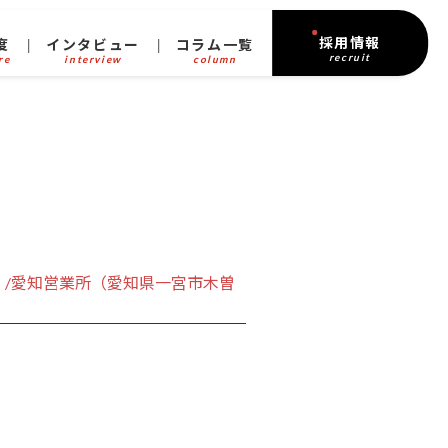
採用情報
度
インタビュー
コラム一覧
recruit
re
interview
column
1）/愛知営業所（愛知県一宮市木曽