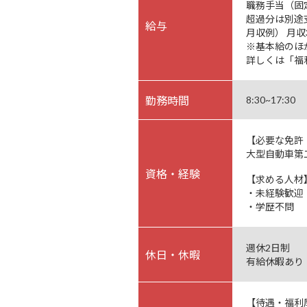
職務手当（固
超過分は別途
給与
月収例） 月収
※基本給のほ
詳しくは「福
勤務時間
8:30~17:30
【必要な免許
大型自動車第
資格・経験
【求める人材
・未経験歓迎
・学歴不問
週休2日制
休日・休暇
有給休暇あり
【待遇・福利