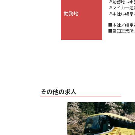
※勤務地は希
※マイカー通
勤務地
※本社は岐阜
■本社／岐阜
■愛知営業所
その他の求人