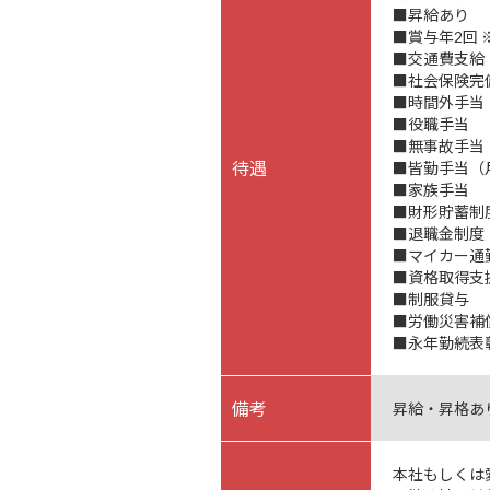
■昇給あり
■賞与年2回 
■交通費支給（
■社会保険完
■時間外手当
■役職手当
■無事故手当（
待遇
■皆勤手当（月
■家族手当
■財形貯蓄制
■退職金制度
■マイカー通
■資格取得支
■制服貸与
■労働災害補
■永年勤続表
備考
昇給・昇格あ
本社もしくは