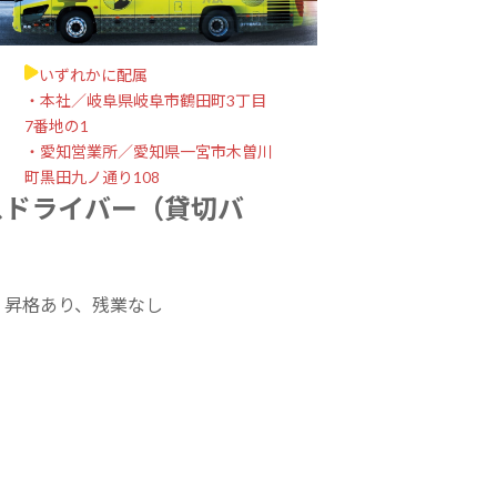
いずれかに配属
・本社／岐阜県岐阜市鶴田町3丁目
7番地の1
・愛知営業所／愛知県一宮市木曽川
町黒田九ノ通り108
スドライバー（貸切バ
）
・昇格あり、残業なし