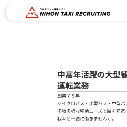
コ
ナ
ン
ビ
テ
ゲ
ン
ー
ツ
シ
へ
ョ
ス
ン
キ
に
ッ
移
プ
動
中高年活躍の大型
運転業務
創業７８年
マイクロバス・小型バス・中型
多種多様な移動ニーズで街を元気
我々と一緒に働きませんか。