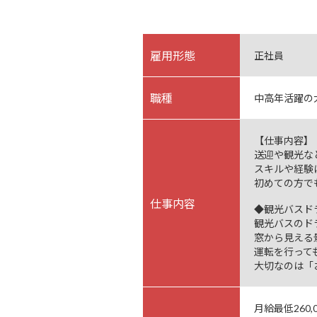
雇用形態
正社員
職種
中高年活躍の
【仕事内容】
送迎や観光な
スキルや経験
初めての方で
仕事内容
◆観光バスド
観光バスのド
窓から見える
運転を行って
大切なのは「
月給最低260,