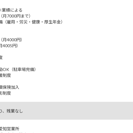
※業績による
月7000円まで）
備（雇用・労災・健康・厚生年金）
月4000円）
4005円）
度
勤OK（駐車場完備）
援制度
償保険加入
彰制度
り、残業なし
愛知営業所