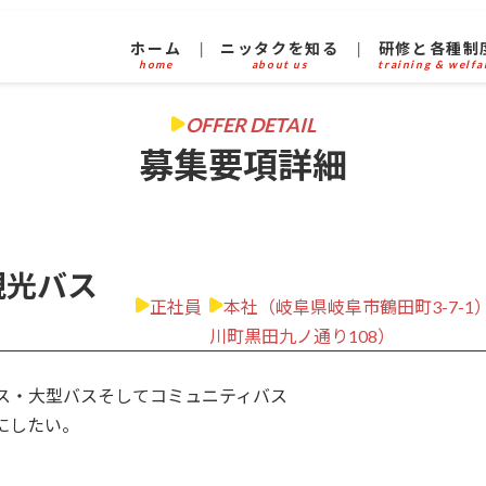
ホーム
ニッタクを知る
研修と各種制
home
about us
training & welfa
OFFER DETAIL
募集要項詳細
観光バス
正社員
本社（岐阜県岐阜市鶴田町3-7-
川町黒田九ノ通り108）
バス・大型バスそしてコミュニティバス
にしたい。