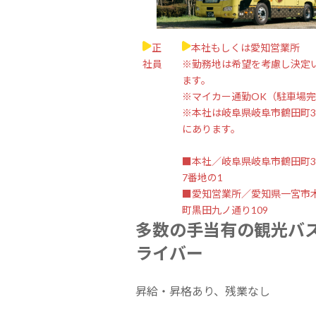
正
本社もしくは愛知営業所
社員
※勤務地は希望を考慮し決定
ます。
※マイカー通勤OK（駐車場
※本社は岐阜県岐阜市鶴田町
にあります。
■本社／岐阜県岐阜市鶴田町
7番地の1
■愛知営業所／愛知県一宮市
町黒田九ノ通り109
多数の手当有の観光バ
ライバー
昇給・昇格あり、残業なし